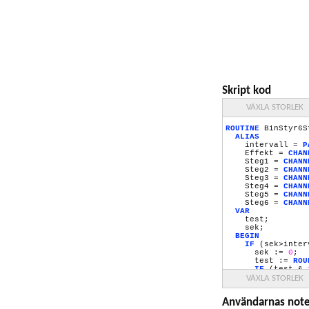
Skript kod
VÄXLA STORLEK
ROUTINE
BinStyr6S
ALIAS
intervall =
P
Effekt =
CHAN
Steg1 =
CHANN
Steg2 =
CHANN
Steg3 =
CHANN
Steg4 =
CHANN
Steg5 =
CHANN
Steg6 =
CHANN
VAR
test;
sek;
BEGIN
IF
(sek>inte
sek :=
0
;
test :=
ROU
IF
(test &
IF
(test &
VÄXLA STORLEK
IF
(test &
IF
(test &
Användarnas note
IF
(test &