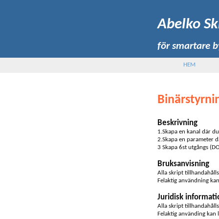
Abelko Sk
för smartare 
HEM
Binärstyrni
Beskrivning
1.Skapa en kanal där du
2.Skapa en parameter dä
3 Skapa 6st utgångs (DO
Bruksanvisning
Alla skript tillhandahåll
Felaktig användning kan 
Juridisk informati
Alla skript tillhandahåll
Felaktig använding kan l