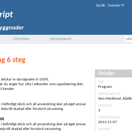
Språk
:
ript
byggnader
UTFORSKA
MEDLEMSKAP
ng 6 steg
Detaljer
 skickar in styrsignalen 0-100%.
TYP
r du anger hur ofta i sekunder som uppdatering sker.
Program
) kanaler.
UPPLAGGD AV
Jens Marklund, Abelk
s i befintligt skick och all användning sker på eget ansvar.
VERSION
leda till skadad eller förstörd utrustning.
3
UPPDATERAD
on
2013-11-07
s i befintligt skick och all användning sker på eget ansvar.
eda till skadad eller förstörd utrustning.
SKAPAD