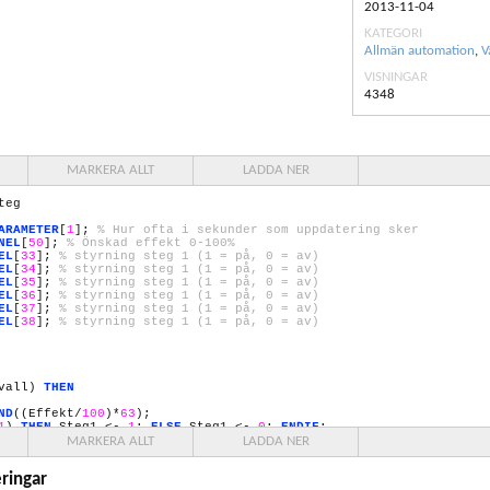
2013-11-04
KATEGORI
Allmän automation
,
V
VISNINGAR
4348
MARKERA ALLT
LADDA NER
teg
ARAMETER
[
1
];
% Hur ofta i sekunder som uppdatering sker
NEL
[
50
];
% Önskad effekt
0
-
100
%
EL
[
33
];
% styrning steg
1
(
1
= på,
0
= av)
EL
[
34
];
% styrning steg
1
(
1
= på,
0
= av)
EL
[
35
];
% styrning steg
1
(
1
= på,
0
= av)
EL
[
36
];
% styrning steg
1
(
1
= på,
0
= av)
EL
[
37
];
% styrning steg
1
(
1
= på,
0
= av)
EL
[
38
];
% styrning steg
1
(
1
= på,
0
= av)
rvall)
THEN
ND
((Effekt/
100
)*
63
);
1
)
THEN
Steg1 <-
1
;
ELSE
Steg1 <-
0
;
ENDIF
;
2
)
THEN
Steg2 <-
1
;
ELSE
Steg2 <-
0
;
ENDIF
;
MARKERA ALLT
LADDA NER
4
)
THEN
Steg3 <-
1
;
ELSE
Steg3 <-
0
;
ENDIF
;
8
)
THEN
Steg4 <-
1
;
ELSE
Steg4 <-
0
;
ENDIF
;
ringar
16
)
THEN
Steg5 <-
1
;
ELSE
Steg5 <-
0
;
ENDIF
;