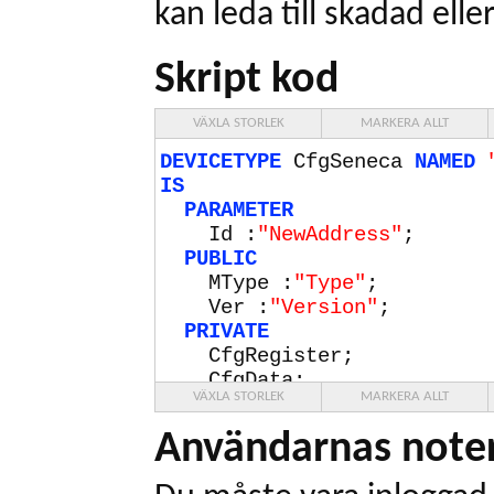
kan leda till skadad elle
Skript kod
VÄXLA STORLEK
MARKERA ALLT
DEVICETYPE
CfgSeneca
NAMED
IS
PARAMETER
Id :
"NewAddress"
;
PUBLIC
MType :
"Type"
;
Ver :
"Version"
;
PRIVATE
CfgRegister;
CfgData;
VÄXLA STORLEK
MARKERA ALLT
BAUDRATE
9600
;
CHECKSUM
MODBUS SWAPPED;
Användarnas noter
TELEGRAM
ReadInputs
NAMED